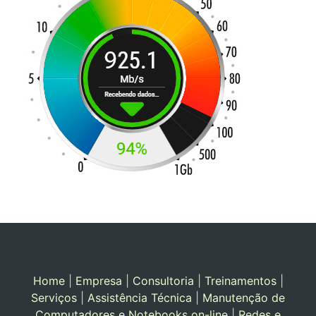
Home
|
Empresa
|
Consultoria
|
Treinamentos
|
Serviços
|
Assistência Técnica
|
Manutenção de
Computadores e Notebooks on-line
|
Redes e