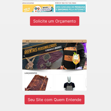
Ver site
Solicite um Orçamento
LADY-IV
E-commerce de Aventais Profissionais
e BarberShop.
Ver site
Seu Site com Quem Entende