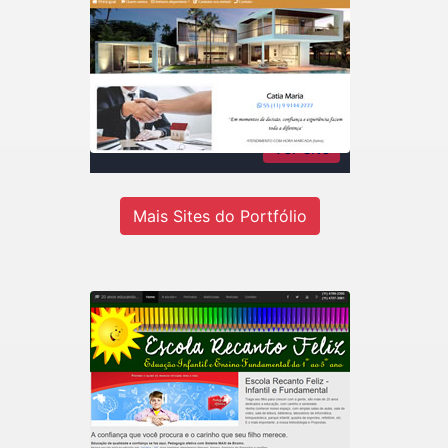
Catia Maria Rodrigues
Imóveis
Consultora de imóveis - Inteligência
em negócios imobiliários
Ver site
Mais Sites do Portfólio
Recanto Escola
Escola de educação infantil do 1º ao
5º ano em Jandira-SP.