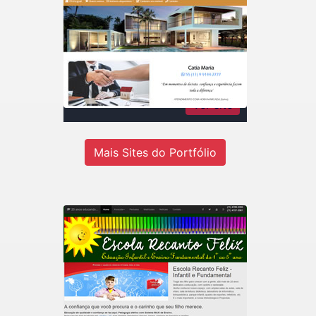
Catia Maria Rodrigues
Imóveis
Consultora de imóveis - Inteligência
em negócios imobiliários
Ver site
Mais Sites do Portfólio
Recanto Escola
Escola de educação infantil do 1º ao
5º ano em Jandira-SP.