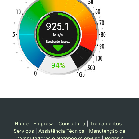
Home
|
Empresa
|
Consultoria
|
Treinamentos
|
Serviços
|
Assistência Técnica
|
Manutenção de
Computadores e Notebooks on-line
|
Redes e