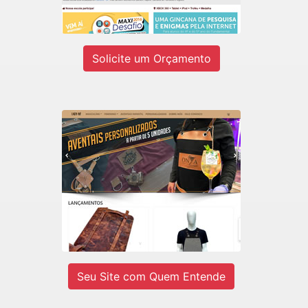
Ver site
Solicite um Orçamento
LADY-IV
E-commerce de Aventais Profissionais
e BarberShop.
Ver site
Seu Site com Quem Entende