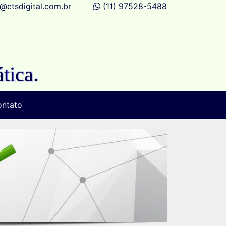
@ctsdigital.com.br
(11) 97528-5488
tica.
ntato