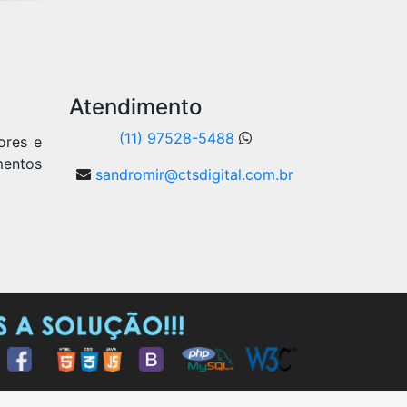
Atendimento
(11) 97528-5488
ores e
mentos
sandromir@ctsdigital.com.br