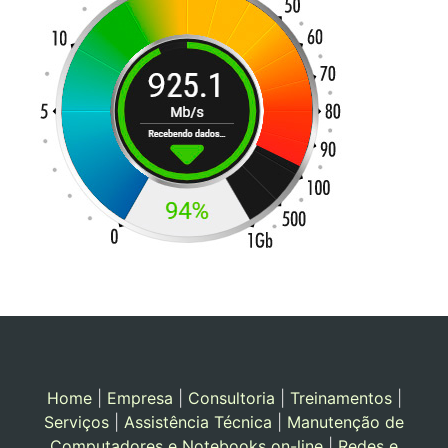
Home
|
Empresa
|
Consultoria
|
Treinamentos
|
Serviços
|
Assistência Técnica
|
Manutenção de
Computadores e Notebooks on-line
|
Redes e