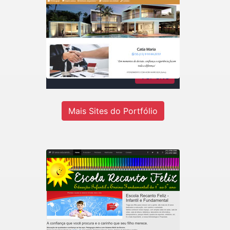
Catia Maria Rodrigues
Imóveis
Consultora de imóveis - Inteligência
em negócios imobiliários
Ver site
Mais Sites do Portfólio
Recanto Escola
Escola de educação infantil do 1º ao
5º ano em Jandira-SP.