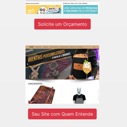
Ver site
Solicite um Orçamento
LADY-IV
E-commerce de Aventais Profissionais
e BarberShop.
Ver site
Seu Site com Quem Entende