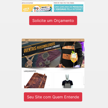
Ver site
Solicite um Orçamento
LADY-IV
E-commerce de Aventais Profissionais
e BarberShop.
Ver site
Seu Site com Quem Entende