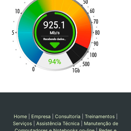
Home
|
Empresa
|
Consultoria
|
Treinamentos
|
Serviços
|
Assistência Técnica
|
Manutenção de
Computadores e Notebooks on-line
|
Redes e