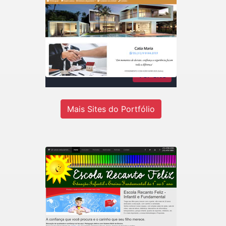
Catia Maria Rodrigues
Imóveis
Consultora de imóveis - Inteligência
em negócios imobiliários
Ver site
Mais Sites do Portfólio
Recanto Escola
Escola de educação infantil do 1º ao
5º ano em Jandira-SP.