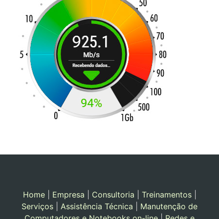
Home
|
Empresa
|
Consultoria
|
Treinamentos
|
Serviços
|
Assistência Técnica
|
Manutenção de
Computadores e Notebooks on-line
|
Redes e