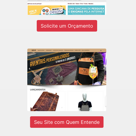
Ver site
Solicite um Orçamento
LADY-IV
E-commerce de Aventais Profissionais
e BarberShop.
Ver site
Seu Site com Quem Entende