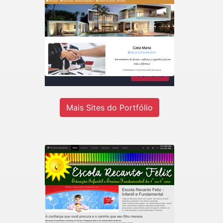
Catia Maria Rodrigues
Imóveis
Consultora de imóveis - Inteligência
em negócios imobiliários
Ver site
Mais Sites do Portfólio
Recanto Escola
Escola de educação infantil do 1º ao
5º ano em Jandira-SP.