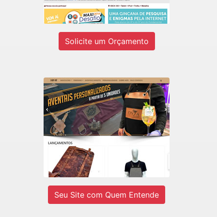
Ver site
Solicite um Orçamento
LADY-IV
E-commerce de Aventais Profissionais
e BarberShop.
Ver site
Seu Site com Quem Entende