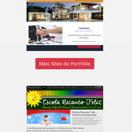
Catia Maria Rodrigues
Imóveis
Consultora de imóveis - Inteligência
em negócios imobiliários
Ver site
Mais Sites do Portfólio
Recanto Escola
Escola de educação infantil do 1º ao
5º ano em Jandira-SP.