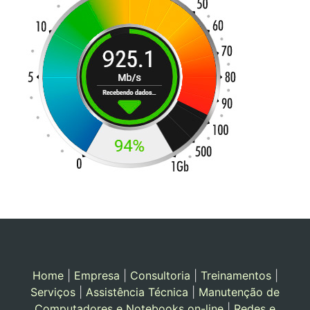
Home
|
Empresa
|
Consultoria
|
Treinamentos
|
Serviços
|
Assistência Técnica
|
Manutenção de
Computadores e Notebooks on-line
|
Redes e