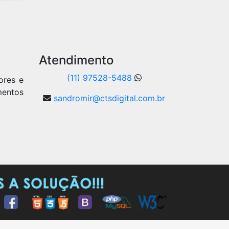
Atendimento
(11) 97528-5488
ores e
mentos
sandromir@ctsdigital.com.br