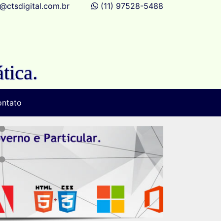
@ctsdigital.com.br
(11) 97528-5488
tica.
ntato