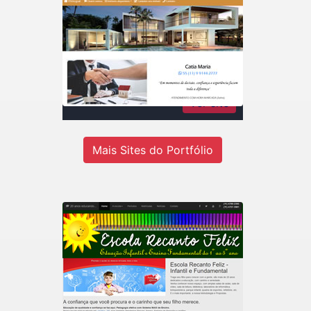
Catia Maria Rodrigues
Imóveis
Consultora de imóveis - Inteligência
em negócios imobiliários
Ver site
Mais Sites do Portfólio
Recanto Escola
Escola de educação infantil do 1º ao
5º ano em Jandira-SP.