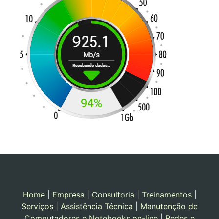
Home
|
Empresa
|
Consultoria
|
Treinamentos
|
Serviços
|
Assistência Técnica
|
Manutenção de
Computadores e Notebooks on-line
|
Redes e