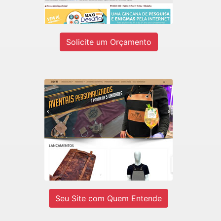
Ver site
Solicite um Orçamento
LADY-IV
E-commerce de Aventais Profissionais
e BarberShop.
Ver site
Seu Site com Quem Entende