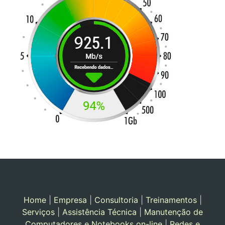
Home
|
Empresa
|
Consultoria
|
Treinamentos
|
Serviços
|
Assistência Técnica
|
Manutenção de
Computadores e Notebooks on-line
|
Redes e