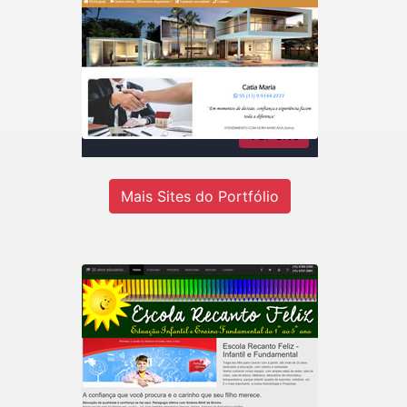
Catia Maria Rodrigues
Imóveis
Consultora de imóveis - Inteligência
em negócios imobiliários
Ver site
Mais Sites do Portfólio
Recanto Escola
Escola de educação infantil do 1º ao
5º ano em Jandira-SP.