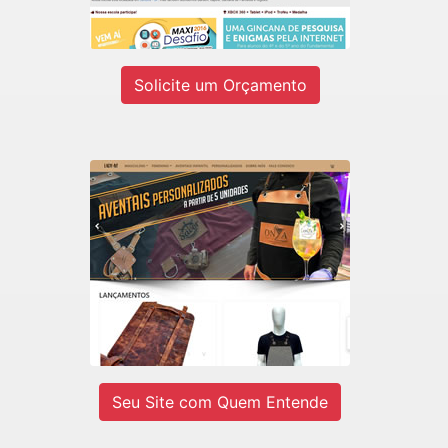
Ver site
Solicite um Orçamento
LADY-IV
E-commerce de Aventais Profissionais
e BarberShop.
Ver site
Seu Site com Quem Entende