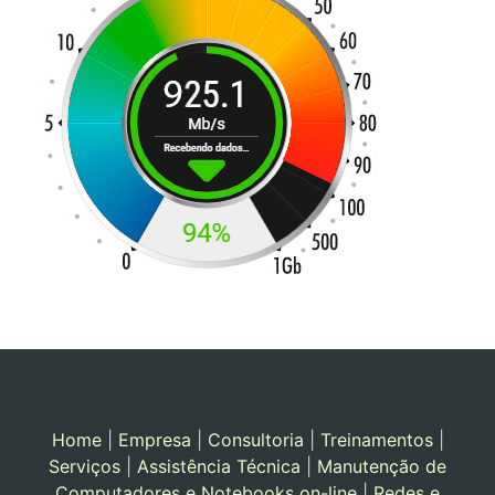
Home
|
Empresa
|
Consultoria
|
Treinamentos
|
Serviços
|
Assistência Técnica
|
Manutenção de
Computadores e Notebooks on-line
|
Redes e