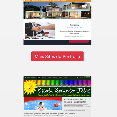
Catia Maria Rodrigues
Imóveis
Consultora de imóveis - Inteligência
em negócios imobiliários
Ver site
Mais Sites do Portfólio
Recanto Escola
Escola de educação infantil do 1º ao
5º ano em Jandira-SP.