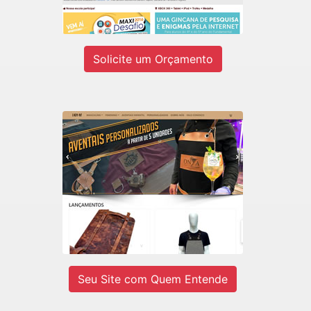
Ver site
Solicite um Orçamento
LADY-IV
E-commerce de Aventais Profissionais
e BarberShop.
Ver site
Seu Site com Quem Entende