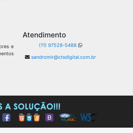
Atendimento
(11) 97528-5488
ores e
mentos
sandromir@ctsdigital.com.br