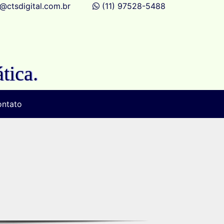
@ctsdigital.com.br
(11) 97528-5488
tica.
ntato