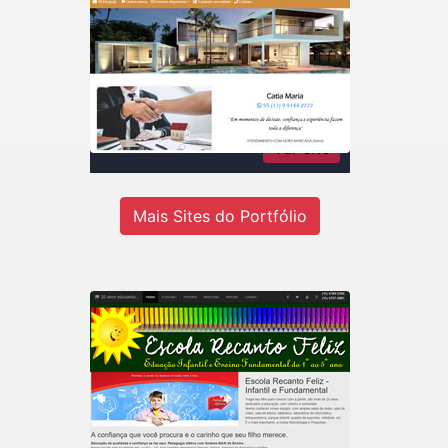
Catia Maria Rodrigues
Imóveis
Consultora de imóveis - Inteligência
em negócios imobiliários
Ver site
Mais Sites do Portfólio
Recanto Escola
Escola de educação infantil do 1º ao
5º ano em Jandira-SP.