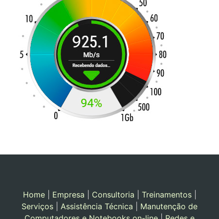
Home
|
Empresa
|
Consultoria
|
Treinamentos
|
Serviços
|
Assistência Técnica
|
Manutenção de
Computadores e Notebooks on-line
|
Redes e