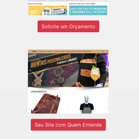
Ver site
Solicite um Orçamento
LADY-IV
E-commerce de Aventais Profissionais
e BarberShop.
Ver site
Seu Site com Quem Entende